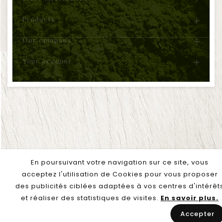
Our company

En poursuivant votre navigation sur ce site, vous
Your account

acceptez l'utilisation de Cookies pour vous
proposer des publicités ciblées adaptées à vos
© 2026 - GreenFloody
centres d'intérêts et réaliser des statistiques de
visites.
En savoir plus.
Accepter
keyboard_arrow_up
Ma Box "Saveur
d'Automne"
keyboard_arrow_down
€10.90

Add to basket