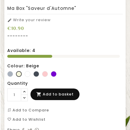
Ma Box "Saveur d'Automne"
Write your review

€10.90
--------
Available:
4
Colour: Beige
Grey
White
Black
Pink
Violet
Beige
Quantity
Add to basket

Add to Compare
repeat
Add to Wishlist
favorite_border
Share