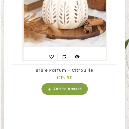
favorite_border
repeat
visibility
Brûle Parfum - Citrouille
Price
€15.90
Add to basket
add