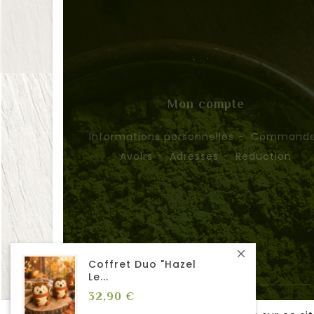
Mon compte
Informations personnelles
Command
Avoirs
Adresses
Reduction
© 2026 - GreenFloody