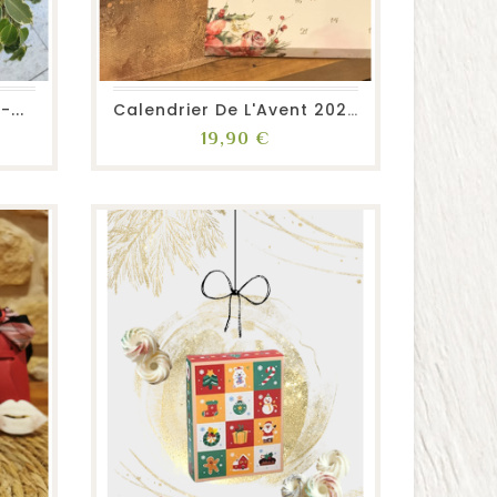
favorite_border
repeat
visibility
...
Calendrier De L'Avent 2025...
Prix
19,90 €