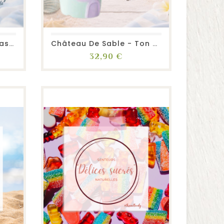
favorite_border
repeat
visibility
Ice Cream - Ton Duo Tasse &...
Château De Sable - Ton Duo...
Prix
32,90 €