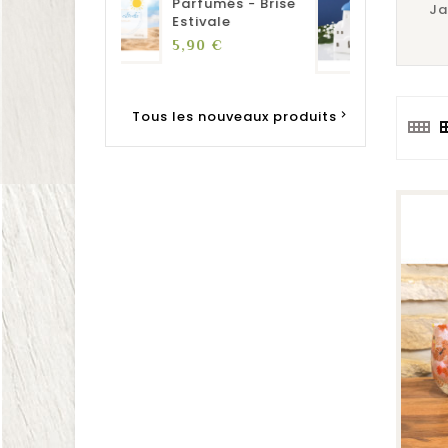
rfumés - Brise
Ja
Santorini
tivale
Prix
17,90 €
Prix
90 €
Tous les nouveaux produits
