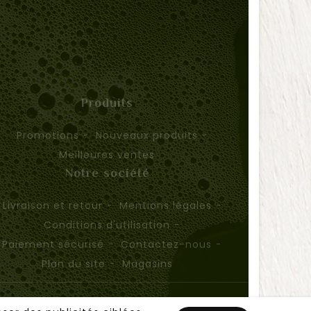
Produits
Promotions
Nouveaux produits
Meilleures ventes
Notre société
Livraison et retour
Mentions légales
Conditions d'utilisation
Paiement sécurisé
Contactez-nous
Plan du site
Magasins