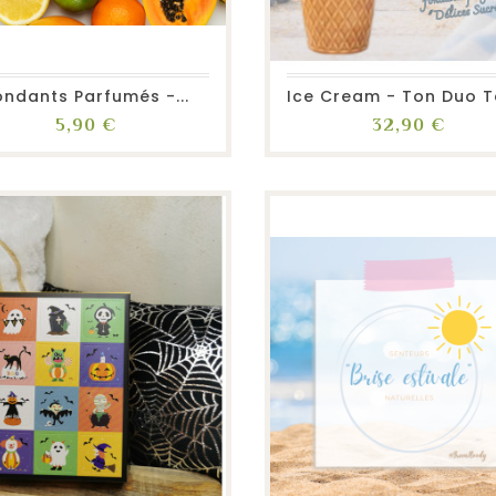
favorite_border
repeat
visibility
favorite_border
repeat
visibility
ondants Parfumés -...
Prix
Prix
5,90 €
32,90 €