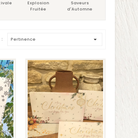
tivale
Explosion
Saveurs
Fetes
Fruitée
d'Automne
enchantées

 :
Pertinence