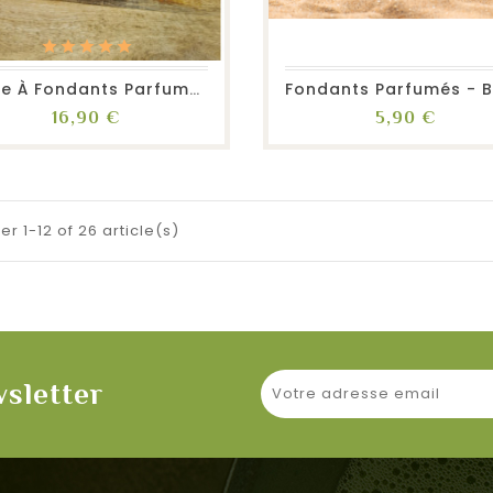
favorite_border
repeat
visibility
favorite_border
repeat
visibility
Boîte À Fondants Parfumés...
Prix
Prix
16,90 €
5,90 €
er 1-12 of 26 article(s)
wsletter