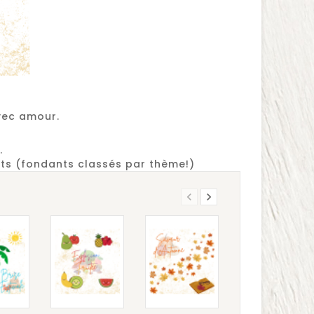
vec amour.
.
its (fondants classés par thème!)

