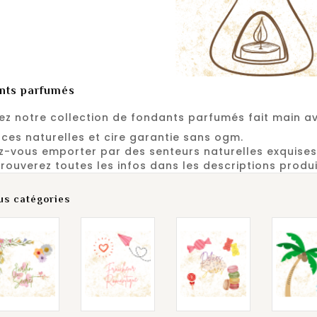
nts parfumés
ez notre collection de fondants parfumés fait main a
ces naturelles et cire garantie sans ogm.
rûle Parfum -
z-vous emporter par des senteurs naturelles exquises
oquillage Blanc
rouverez toutes les infos dans les descriptions produ
at
Prix
7,90 €
us catégories
rûle Parfum -
amos A La Playa
Prix
5,90 €