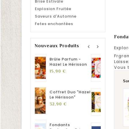
Brise Estivale
Explosion Fruitée
Saveurs d'Automne
Fetes enchantées
Fonda
Nouveaux Produits
navigate_before
navigate_next
Explor
Frgran
ûle Parfum -
Fondants
B
Laisse
zel Le Hérisson
Parfumés - Délices
C
Vous t
Sucrés
M
Prix
,90 €
Prix
5,90 €
1
So
ffret Duo "Hazel
Fondants
B
 Hérisson"
Parfumés -
V
Explosion Fruitée
Prix
,90 €
1
Prix
5,90 €
ndants
Brûle Parfum -