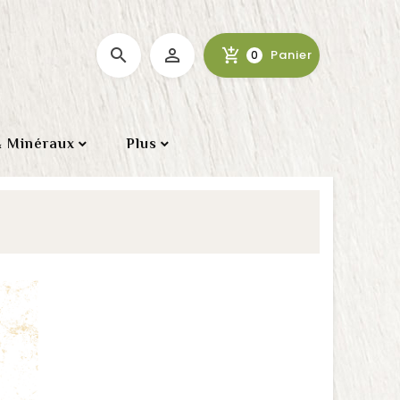

Panier
0
& Minéraux
Plus