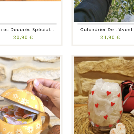
favorite_border
repeat
visibility
favorite_border
repeat
visibility
rres Décorés Spécial...
Calendrier De L'Avent -
Prix
Prix
20,90 €
24,90 €