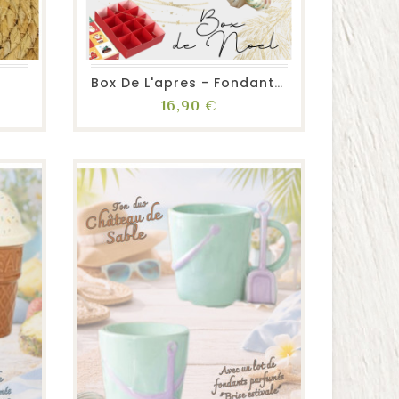
favorite_border
repeat
visibility
.
Box De L'apres - Fondants...
Prix
16,90 €