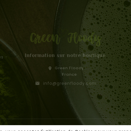
Information sur notre boutique
es
Green Floody

France
info@greenfloody.com
