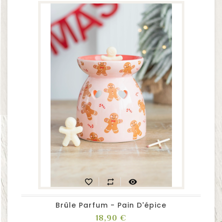
favorite_border
repeat
visibility
Brûle Parfum - Pain D'épice
Prix
18,90 €