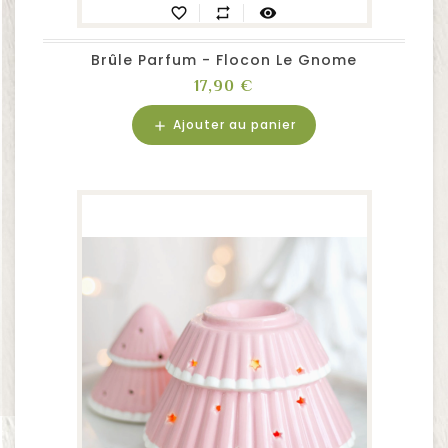
favorite_border
repeat
visibility
Brûle Parfum - Flocon Le Gnome
Prix
17,90 €
Ajouter au panier
add