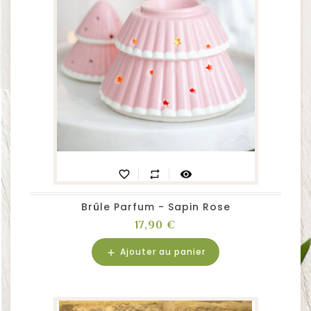
favorite_border
repeat
visibility
Brûle Parfum - Sapin Rose
Prix
17,90 €
Ajouter au panier
add