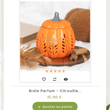
favorite_border
repeat
visibility
Brûle Parfum - Citrouille...
Prix
15,90 €
Ajouter au panier
add