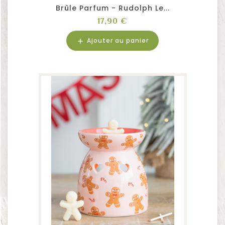
Brûle Parfum - Rudolph Le...
Prix
17,90 €
Ajouter au panier
add