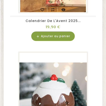
favorite_border
repeat
visibility
Calendrier De L'Avent 2025...
Prix
19,90 €
Ajouter au panier
add