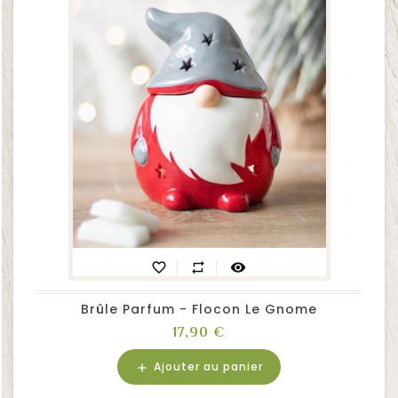
favorite_border
repeat
visibility
Brûle Parfum - Flocon Le Gnome
Prix
17,90 €
Ajouter au panier
add