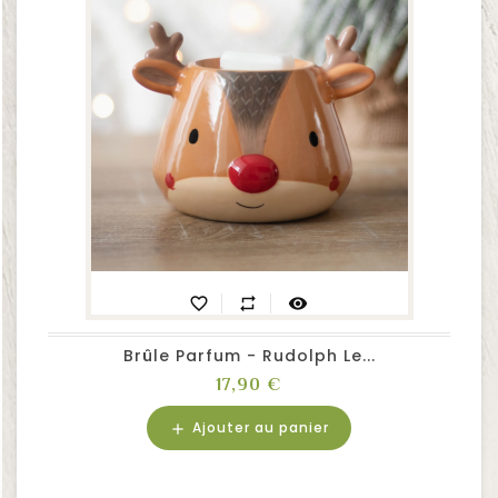
favorite_border
repeat
visibility
Brûle Parfum - Rudolph Le...
Prix
17,90 €
Ajouter au panier
add