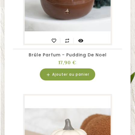
favorite_border
repeat
visibility
Brûle Parfum - Pudding De Noel
Prix
17,90 €
Ajouter au panier
add