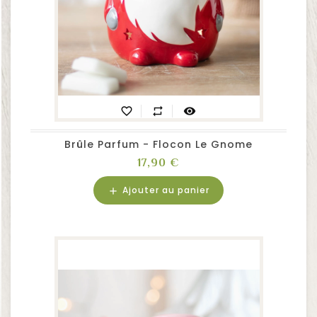
favorite_border
repeat
visibility
Brûle Parfum - Flocon Le Gnome
Prix
17,90 €
Ajouter au panier
add