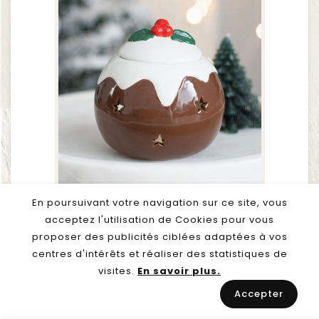
En poursuivant votre navigation sur ce site, vous
favorite_border
repeat
visibility
acceptez l'utilisation de Cookies pour vous
proposer des publicités ciblées adaptées à vos
Brûle Parfum - Pudding De Noel
centres d'intérêts et réaliser des statistiques de
Prix
17,90 €
visites.
En savoir plus.
Ajouter au panier
add
Accepter