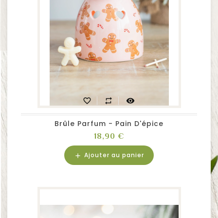
favorite_border
repeat
visibility
Brûle Parfum - Pain D'épice
Prix
18,90 €
Ajouter au panier
add