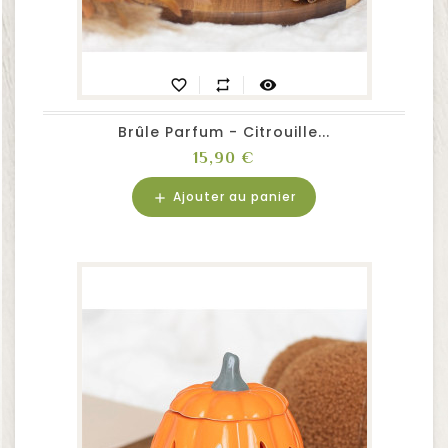
favorite_border
repeat
visibility
Brûle Parfum - Citrouille...
Prix
15,90 €
Ajouter au panier
add