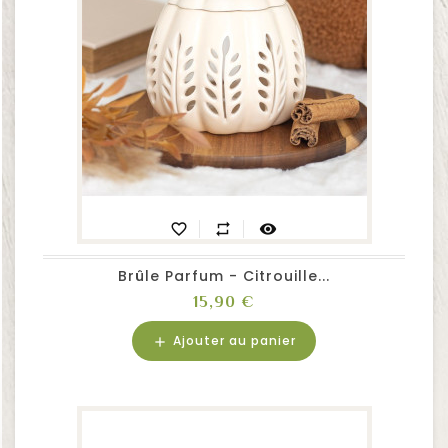
favorite_border
repeat
visibility
Brûle Parfum - Citrouille...
Prix
15,90 €
Ajouter au panier
add