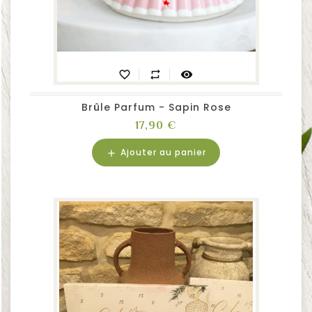
favorite_border
repeat
visibility
Brûle Parfum - Sapin Rose
Prix
17,90 €
Ajouter au panier
add