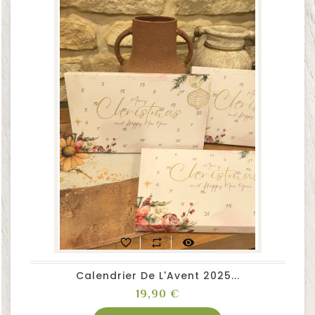
favorite_border
repeat
visibility
Calendrier De L'Avent 2025...
Prix
19,90 €