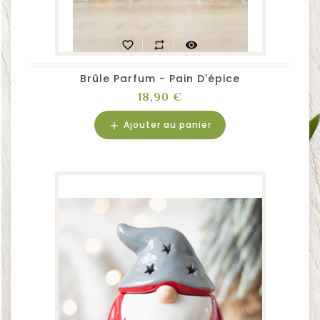
favorite_border
repeat
visibility
Brûle Parfum - Pain D'épice
Prix
18,90 €
Ajouter au panier
add