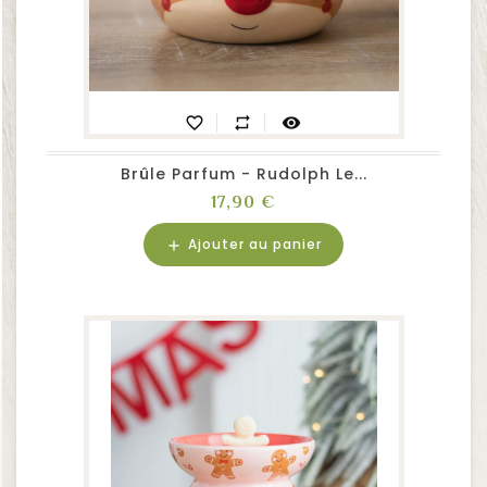
favorite_border
repeat
visibility
Brûle Parfum - Rudolph Le...
Prix
17,90 €
Ajouter au panier
add