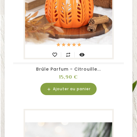
favorite_border
repeat
visibility
Brûle Parfum - Citrouille...
Prix
15,90 €
Ajouter au panier
add