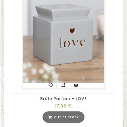
favorite_border
repeat
visibility
Brûle Parfum - LOVE
Prix
17,90 €
out of stock
shopping_cart