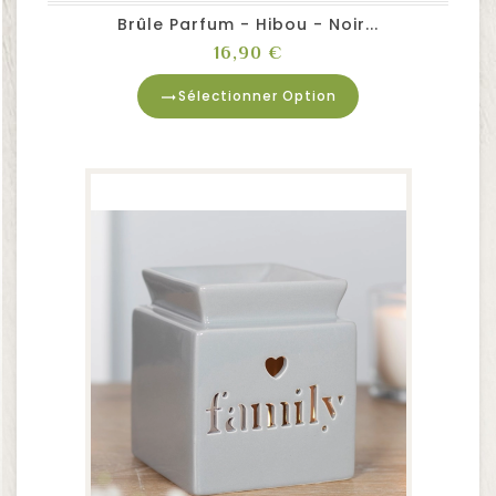
Brûle Parfum - Hibou - Noir...
Prix
16,90 €
Sélectionner Option
trending_flat