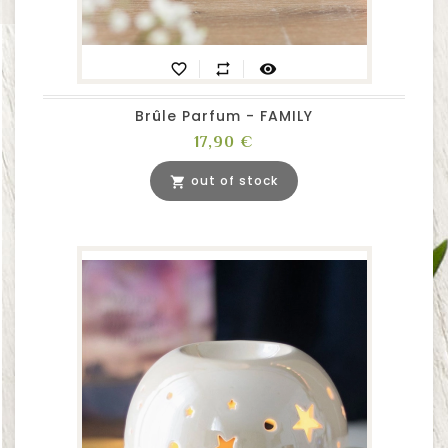
favorite_border
repeat
visibility
Brûle Parfum - FAMILY
Prix
17,90 €
out of stock
shopping_cart