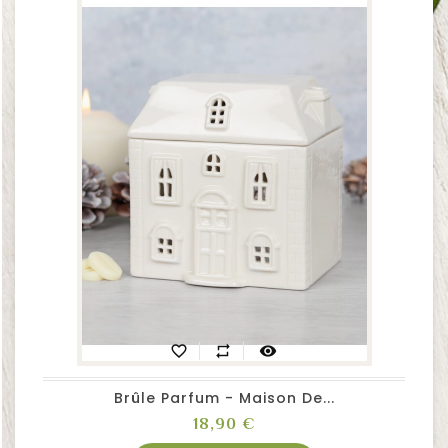
favorite_border
repeat
visibility
Brûle Parfum - Maison De...
Prix
18,90 €