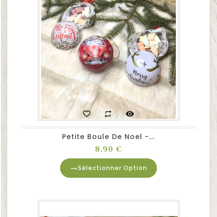
favorite_border
repeat
visibility
Petite Boule De Noel -...
Prix
8,90 €
Sélectionner Option
trending_flat