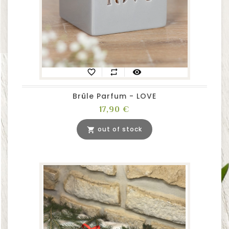
favorite_border
repeat
visibility
Brûle Parfum - LOVE
Prix
17,90 €
out of stock
shopping_cart