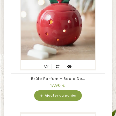
favorite_border
repeat
visibility
Brûle Parfum - Boule De...
Prix
17,90 €
Ajouter au panier
add