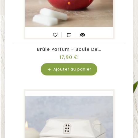
favorite_border
repeat
visibility
Brûle Parfum - Boule De...
Prix
17,90 €
Ajouter au panier
add