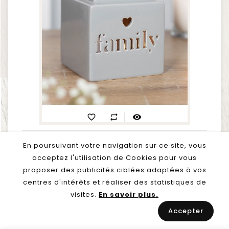
favorite_border
repeat
visibility
Brûle Parfum - FAMILY
En poursuivant votre navigation sur ce site, vous
Prix
17,90 €
acceptez l'utilisation de Cookies pour vous
proposer des publicités ciblées adaptées à vos
out of stock
shopping_cart
centres d'intérêts et réaliser des statistiques de
visites.
En savoir plus.
Accepter