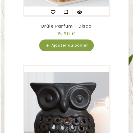
favorite_border
repeat
visibility
Brûle Parfum - Disco
Prix
15,90 €
Ajouter au panier
add