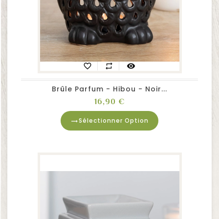
favorite_border
repeat
visibility
Brûle Parfum - Hibou - Noir...
Prix
16,90 €
Sélectionner Option
trending_flat