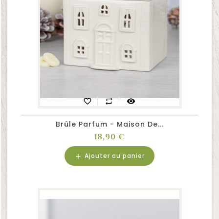
favorite_border
repeat
visibility
Brûle Parfum - Maison De...
Prix
18,90 €
Ajouter au panier
add