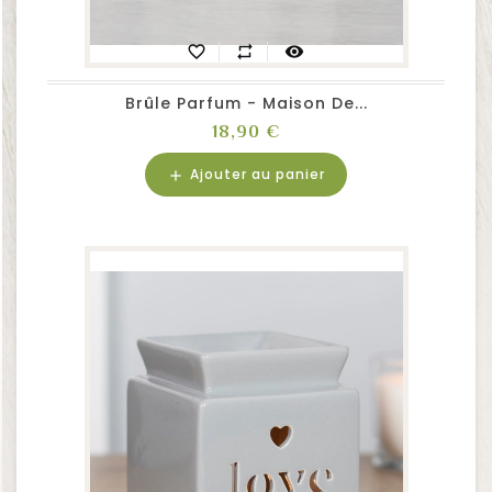
favorite_border
repeat
visibility
Brûle Parfum - Maison De...
Prix
18,90 €
Ajouter au panier
add