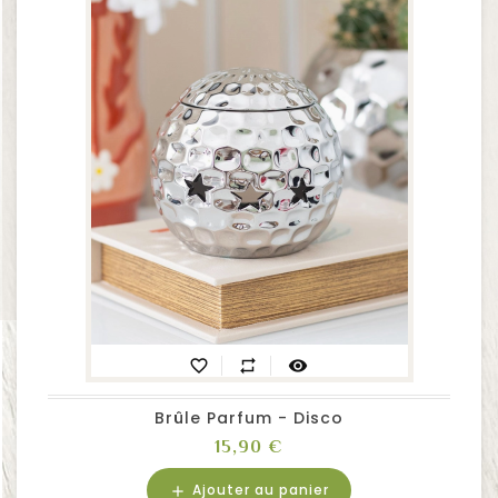
favorite_border
repeat
visibility
Brûle Parfum - Disco
Prix
15,90 €
Ajouter au panier
add