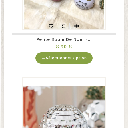
favorite_border
repeat
visibility
Petite Boule De Noel -...
Prix
8,90 €
Sélectionner Option
trending_flat