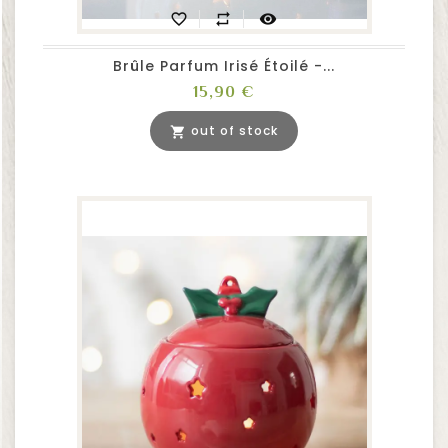
favorite_border
repeat
visibility
Brûle Parfum Irisé Étoilé -...
Prix
15,90 €
out of stock
shopping_cart