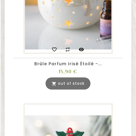
favorite_border
repeat
visibility
Brûle Parfum Irisé Étoilé -...
Prix
15,90 €
out of stock
shopping_cart