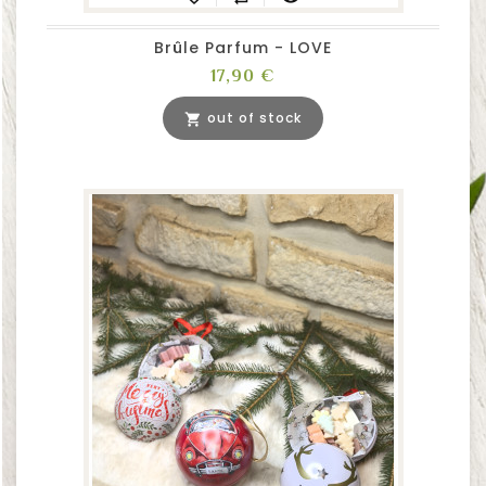
Brûle Parfum - LOVE
Prix
17,90 €
out of stock
shopping_cart