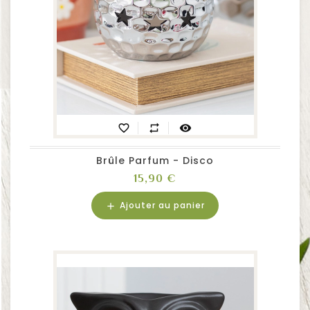
favorite_border
repeat
visibility
Brûle Parfum - Disco
Prix
15,90 €
Ajouter au panier
add