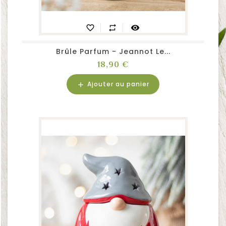
favorite_border
repeat
visibility
Brûle Parfum - Jeannot Le...
Prix
18,90 €
Ajouter au panier
add