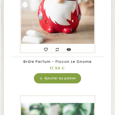
favorite_border
repeat
visibility
Brûle Parfum - Flocon Le Gnome
Prix
17,90 €
Ajouter au panier
add