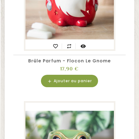
favorite_border
repeat
visibility
Brûle Parfum - Flocon Le Gnome
Prix
17,90 €
Ajouter au panier
add