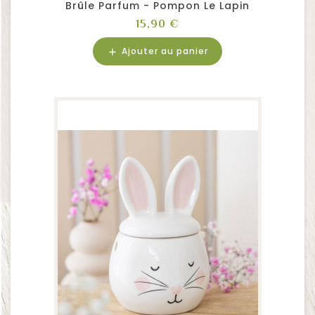
Brûle Parfum - Pompon Le Lapin
Prix
15,90 €
Ajouter au panier
add