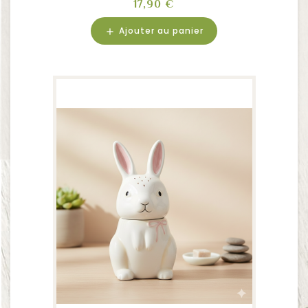
Prix
17,90 €
Ajouter au panier
add