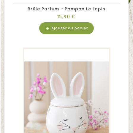
Brûle Parfum - Pompon Le Lapin
Prix
15,90 €
Ajouter au panier
add