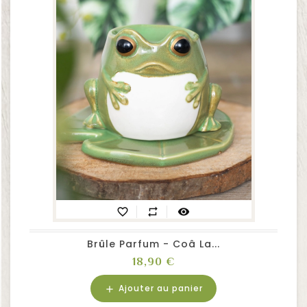
favorite_border
repeat
visibility
Brûle Parfum - Coâ La...
Prix
18,90 €
Ajouter au panier
add