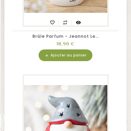
favorite_border
repeat
visibility
Brûle Parfum - Jeannot Le...
Prix
18,90 €
Ajouter au panier
add