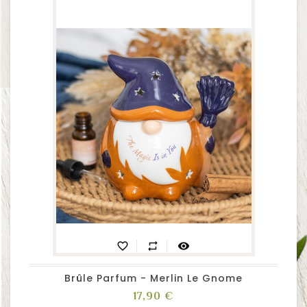
favorite_border
repeat
visibility
Brûle Parfum - Merlin Le Gnome
Prix
17,90 €