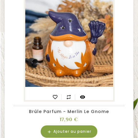
favorite_border
repeat
visibility
Brûle Parfum - Merlin Le Gnome
Prix
17,90 €
Ajouter au panier
add