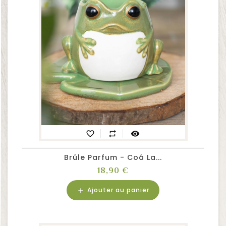
favorite_border
repeat
visibility
Brûle Parfum - Coâ La...
Prix
18,90 €
Ajouter au panier
add