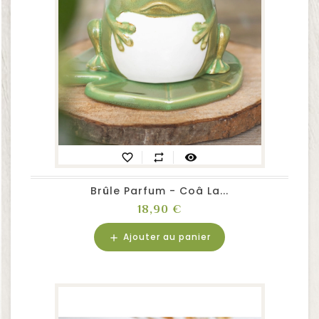
favorite_border
repeat
visibility
Brûle Parfum - Coâ La...
Prix
18,90 €
Ajouter au panier
add