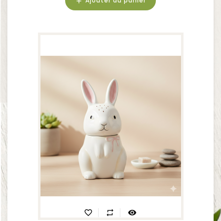
Ajouter au panier
add
favorite_border
repeat
visibility