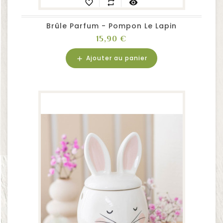
favorite_border
repeat
visibility
Brûle Parfum - Pompon Le Lapin
Prix
15,90 €
Ajouter au panier
add