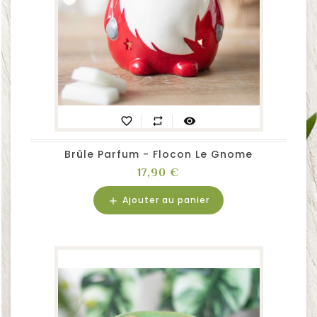
favorite_border
repeat
visibility
Brûle Parfum - Flocon Le Gnome
Prix
17,90 €
Ajouter au panier
add