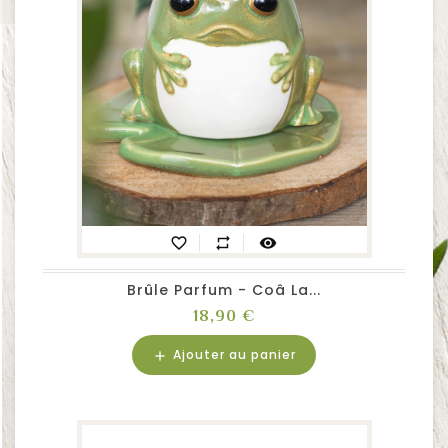
favorite_border
repeat
visibility
Brûle Parfum - Coâ La...
Prix
18,90 €
Ajouter au panier
add