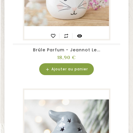
favorite_border
repeat
visibility
Brûle Parfum - Jeannot Le...
Prix
18,90 €
Ajouter au panier
add