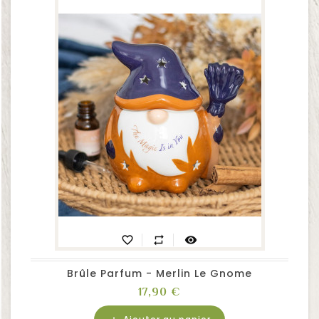
favorite_border
repeat
visibility
Brûle Parfum - Merlin Le Gnome
Prix
17,90 €