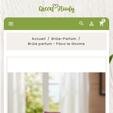
0


Accueil
Brûle-Parfum
Brûle parfum - Pâco le Gnome