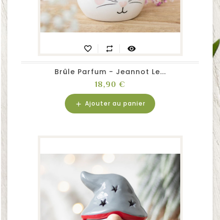
favorite_border
repeat
visibility
Brûle Parfum - Jeannot Le...
Prix
18,90 €
Ajouter au panier
add