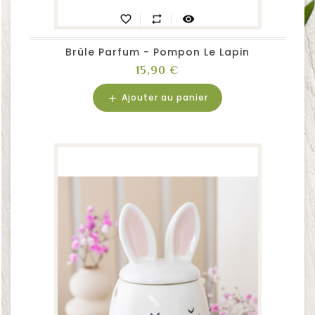
favorite_border
repeat
visibility
Brûle Parfum - Pompon Le Lapin
Prix
15,90 €
Ajouter au panier
add