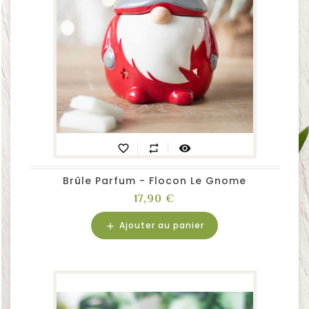
favorite_border
repeat
visibility
Brûle Parfum - Flocon Le Gnome
Prix
17,90 €
Ajouter au panier
add