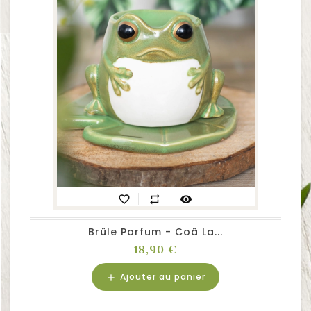
favorite_border
repeat
visibility
Brûle Parfum - Coâ La...
Prix
18,90 €
Ajouter au panier
add