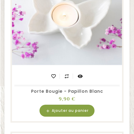
favorite_border
repeat
visibility
Porte Bougie - Papillon Blanc
Prix
9,90 €
Ajouter au panier
add