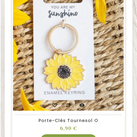
favorite_border
repeat
visibility
Porte-Clés Tournesol 🌻
Prix
6,90 €