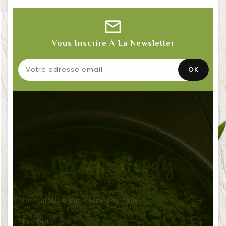
Vous Inscrire À La Newsletter

Information sur notre boutique
Produits

Notre société

Mon compte
