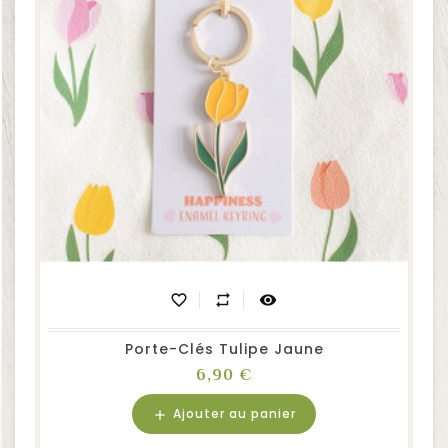
favorite_border
repeat
visibility
Porte-Clés Tulipe Jaune
Prix
6,90 €
Ajouter au panier
add