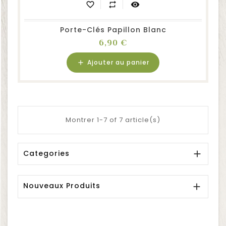
favorite_border
repeat
visibility
Porte-Clés Papillon Blanc
Prix
6,90 €
Ajouter au panier
add
Montrer 1-7 of 7 article(s)
Categories

Nouveaux Produits
