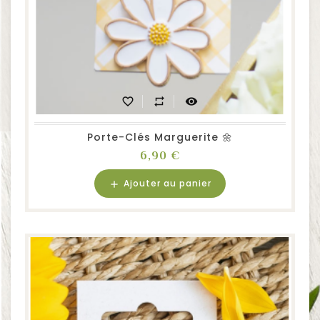
favorite_border
repeat
visibility
Porte-Clés Marguerite 🌼
Prix
6,90 €
Ajouter au panier
add