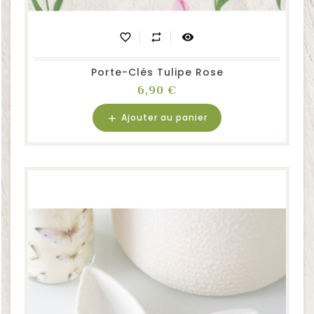
favorite_border
repeat
visibility
Porte-Clés Tulipe Rose
Prix
6,90 €
Ajouter au panier
add