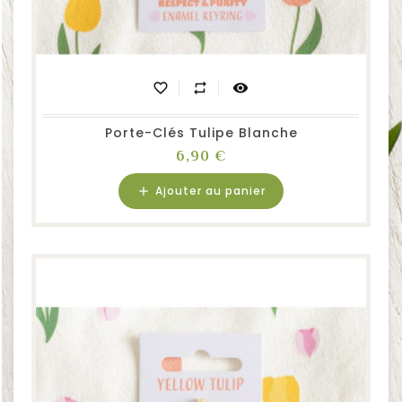
favorite_border
repeat
visibility
Porte-Clés Tulipe Blanche
Prix
6,90 €
Ajouter au panier
add