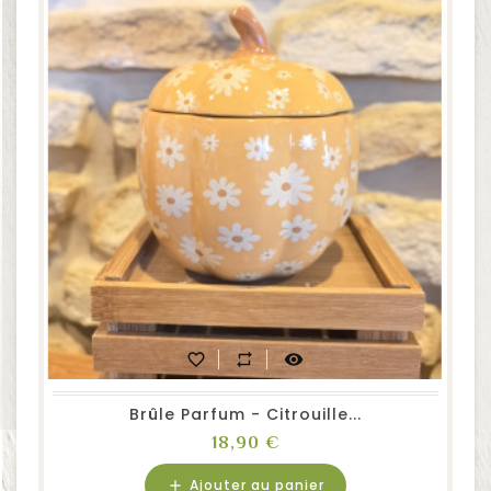
favorite_border
repeat
visibility
Brûle Parfum - Citrouille...
Prix
18,90 €
Ajouter au panier
add