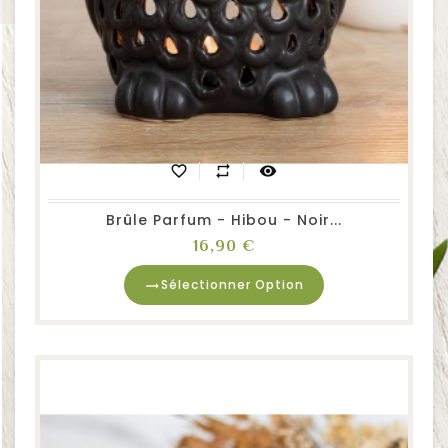
favorite_border
repeat
visibility
Brûle Parfum - Hibou - Noir...
Prix
16,90 €
Sélectionner Option
trending_flat