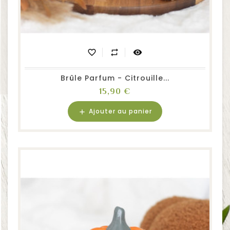
favorite_border
repeat
visibility
Brûle Parfum - Citrouille...
Prix
15,90 €
Ajouter au panier
add