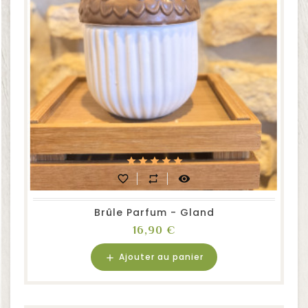
favorite_border
repeat
visibility
Brûle Parfum - Gland
Prix
16,90 €
Ajouter au panier
add