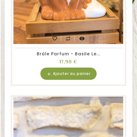
favorite_border
repeat
visibility
Brûle Parfum - Basile Le...
Prix
17,90 €
Ajouter au panier
add