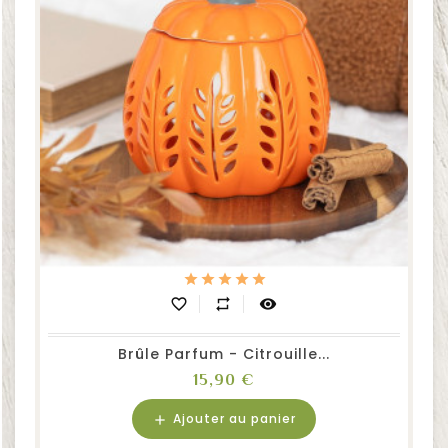
favorite_border
repeat
visibility
Brûle Parfum - Citrouille...
Prix
15,90 €
Ajouter au panier
add