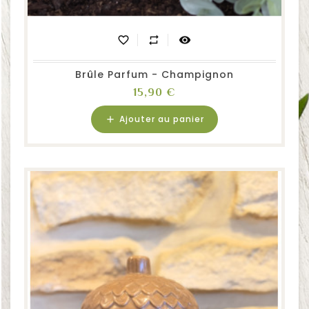
favorite_border
repeat
visibility
Brûle Parfum - Champignon
Prix
15,90 €
Ajouter au panier
add