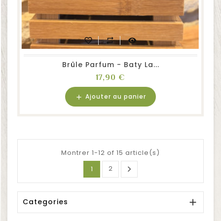
favorite_border
repeat
visibility
Brûle Parfum - Baty La...
Prix
17,90 €
Ajouter au panier
add
Montrer 1-12 of 15 article(s)
2

1
Categories
