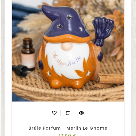
favorite_border
repeat
visibility
Brûle Parfum - Merlin Le Gnome
Prix