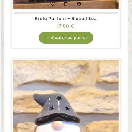
favorite_border
repeat
visibility
Brûle Parfum - Biscuit Le...
Prix
17,90 €
Ajouter au panier
add