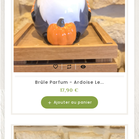
favorite_border
repeat
visibility
Brûle Parfum - Ardoise Le...
Prix
17,90 €
Ajouter au panier
add